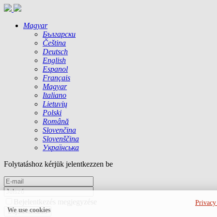
Magyar
Български
Čeština
Deutsch
English
Espanol
Français
Magyar
Italiano
Lietuvių
Polski
Română
Slovenčina
Slovenščina
Українська
Folytatáshoz kérjük jelentkezzen be
Bejelentkezés megjegyzése
Privacy
We use cookies